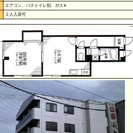
エアコン、バストイレ別、ガスＫ
２人入居可